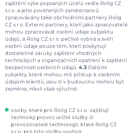
zajištění výše popsaných účelů vedle Rolig CZ
s.r.o. a jeho pověřených zaměstnanců
zpracovávány také obchodními partnery Rolig
CZ s.r.o. Externí partnery, kteří jako zpracovatelé
mohou zpracovávat osobní údaje subjektu
údajů, si Rolig CZ s.r.o. pečlivě vybírá a svěří
osobní údaje pouze těm, kteří poskytují
dostatečné záruky zajištění vhodných
technických a organizačních opatření k zajištění
bezpečnosti osobních údajů.
4.3
Dalšími
subjekty, které mohou mít přístup k osobním
údajům klientů, jsou či v budoucnu mohou být
zejména, nikoli však výlučně:
osoby, které pro Rolig CZ s.r.o. zajišťují
technický provoz určité služby či
provozovatelé technologií, které Rolig CZ
s.r.o. pro tyto služby využívá;