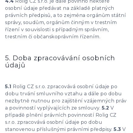
4.4
Rolig CZ s.r.o. je dále povinno některé
osobní údaje předávat na základě platných
právních předpisů, a to zejména orgánům státní
správy, soudům, orgánům činným v trestním
řízení v souvislosti s případným správním,
trestním či občanskoprávním řízením.
5. Doba zpracovávání osobních
údajů
5.1
Rolig CZ s.r.o. zpracovává osobní údaje po
dobu trvání smluvního vztahu a dále po dobu
nezbytně nutnou pro zajištění vzájemných práv
a povinností vyplývajících ze smlouvy.
5.2
V
případě plnění právních povinností Rolig CZ
s.r.o. zpracovává osobní údaje po dobu
stanovenou příslušnými právními předpisy.
5.3
V