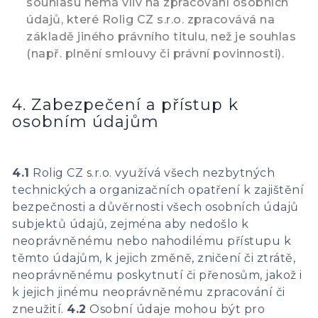
souhlasu nemá vliv na zpracování osobních
údajů, které Rolig CZ s.r.o. zpracovává na
základě jiného právního titulu, než je souhlas
(např. plnění smlouvy či právní povinnosti).
4. Zabezpečení a přístup k
osobním údajům
4.1
Rolig CZ s.r.o. využívá všech nezbytných
technických a organizačních opatření k zajištění
bezpečnosti a důvěrnosti všech osobních údajů
subjektů údajů, zejména aby nedošlo k
neoprávněnému nebo nahodilému přístupu k
těmto údajům, k jejich změně, zničení či ztrátě,
neoprávněnému poskytnutí či přenosům, jakož i
k jejich jinému neoprávněnému zpracování či
zneužití.
4.2
Osobní údaje mohou být pro