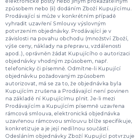
elektronické pošty nebo jiným prokazatelným
způsobem nebo (ii) dodáním Zboží Kupujícímu.
Prodávající si může v konkrétním případě
vyhradit uzavření Smlouvy výslovným
potvrzením objednávky. Prodávající je v
závislosti na povahu obchodu (množství Zboží,
výše ceny, náklady na přepravu, vzdálenosti
apod..), oprávněn žádat Kupujícího o autorizaci
objednávky vhodným způsobem, např.
telefonicky či písemně. Odmítne-li Kupující
objednávku požadovaným způsobem
autorizovat, má se za to, že objednávka byla
Kupujícím zrušena a Prodávající není povinen
na základě ní Kupujícímu plnit. Je-li mezi
Prodávajícím a Kupujícím písemně uzavřena
rámcová smlouva, elektronická objednávka
uzavřenou rámcovou smlouvu blíže specifikuje,
konkretizuje a je její nedílnou součástí.
Odesláním objednávky Zboží Kupující potvrzuje