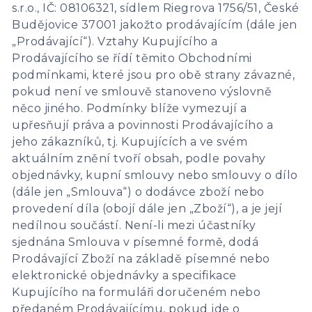
s.r.o., IČ: 08106321, sídlem Riegrova 1756/51, České
Budějovice 37001 jakožto prodávajícím (dále jen
„Prodávající“). Vztahy Kupujícího a
Prodávajícího se řídí těmito Obchodními
podmínkami, které jsou pro obě strany závazné,
pokud není ve smlouvě stanoveno výslovně
něco jiného. Podmínky blíže vymezují a
upřesňují práva a povinnosti Prodávajícího a
jeho zákazníků, tj. Kupujících a ve svém
aktuálním znění tvoří obsah, podle povahy
objednávky, kupní smlouvy nebo smlouvy o dílo
(dále jen „Smlouva“) o dodávce zboží nebo
provedení díla (obojí dále jen „Zboží“), a je její
nedílnou součástí. Není-li mezi účastníky
sjednána Smlouva v písemné formě, dodá
Prodávající Zboží na základě písemné nebo
elektronické objednávky a specifikace
Kupujícího na formuláři doručeném nebo
předaném Prodávajícímu, pokud jde o