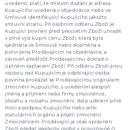
uvedeno, platí, že místem dodání je adresa
Kupujícího uvedená v objednávce nebo ve
Smlouvě identifikující Kupujícího jakožto
smluvní stranu. Při osobním odběru Zboží je
Kupující povinen před převzetím Zboží uhradit
v plné výši kupní cenu Zboží, která byla
sjednána ve Smlouvě nebo doplněna a
potvrzena Prodávajícím na objednávce, a
zároveň předložit Prodávajícímu doklad o
úplném zaplacení Zboží. Při odběru Zboží jinou
osobou než Kupujícím je odebírající osoba
povinna prokázat se Prodávajícímu originálem
zmocnění Kupujícího, s uvedením alespoň
jména a příjmení nebo firmy zmocněnce,
obsahu a rozsahu zmocnění, data udělení plné
moci a podpisu Kupujícího nebo jeho
statutárních orgánů a přijetí zmocnění
Zmocněncem. Prodávající je však oprávněn
Zboží předat jakékoliv osobě v provozovně či